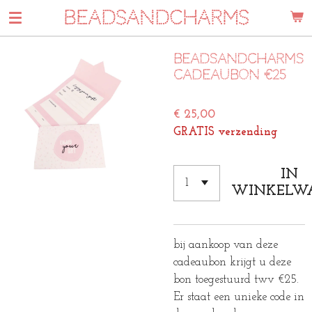
BEADSANDCHARMS
Ga
direct
naar
Beadsandcharms
de
cadeaubon €25
hoofdinhoud
€ 25,00
GRATIS verzending
IN
WINKELW
bij aankoop van deze
cadeaubon krijgt u deze
bon toegestuurd twv €25.
Er staat een unieke code in