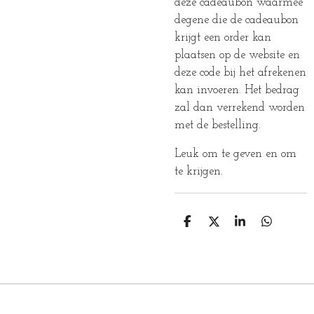
deze cadeaubon waarmee
degene die de cadeaubon
krijgt een order kan
plaatsen op de website en
deze code bij het afrekenen
kan invoeren. Het bedrag
zal dan verrekend worden
met de bestelling.
Leuk om te geven en om
te krijgen.
D
D
S
D
E
E
H
E
L
E
A
L
E
L
R
E
N
E
N