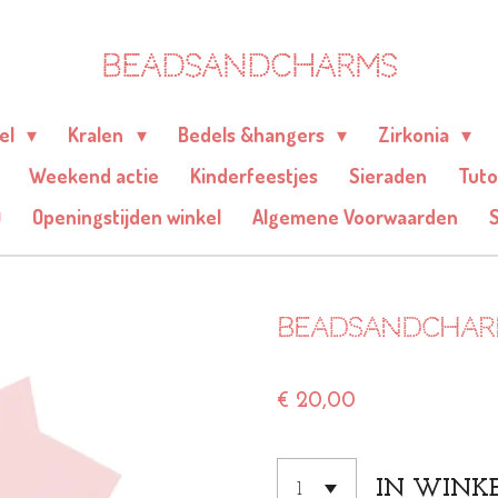
BEADSANDCHARMS
eel
Kralen
Bedels &hangers
Zirkonia
Weekend actie
Kinderfeestjes
Sieraden
Tuto
Q
Openingstijden winkel
Algemene Voorwaarden
Beadsandchar
€ 20,00
IN WINK