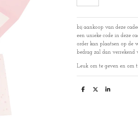
bij aankoop van deze cade
een unieke code in deze c
order kan plaatsen op de w
bedrag zal dan verrekend 
Leuk om te geven en om te
D
D
S
E
E
H
L
E
A
E
L
R
N
E