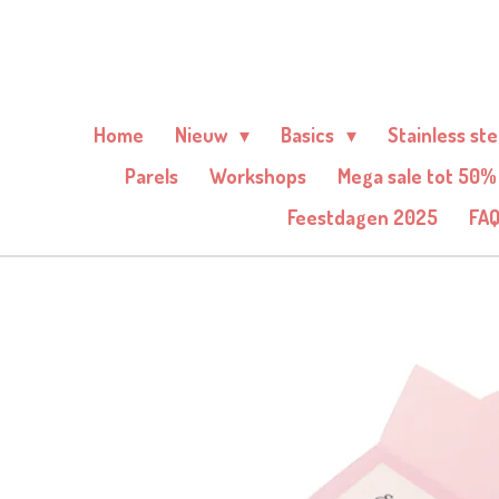
Ga
direct
naar
de
Home
Nieuw
Basics
Stainless st
hoofdinhoud
Parels
Workshops
Mega sale tot 50%
Feestdagen 2025
FA