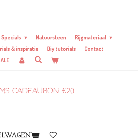
Specials
Natuursteen
Rijgmateriaal
rials & inspiratie
Diy tutorials
Contact
SALE
ms cadeaubon €20
ELWAGEN