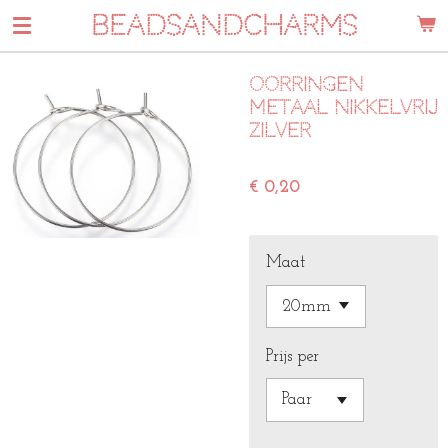
BEADSANDCHARMS
Ga
direct
naar
Oorringen
de
metaal nikkelvrij
hoofdinhoud
zilver
€ 0,20
Maat
Prijs per