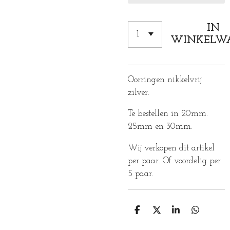
IN
WINKELW
Oorringen nikkelvrij
zilver.
Te bestellen in 20mm.
25mm en 30mm.
Wij verkopen dit artikel
per paar. Of voordelig per
5 paar.
D
D
S
D
E
E
H
E