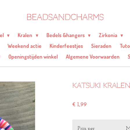
BEADSANDCHARMS
eel
Kralen
Bedels &hangers
Zirkonia
Weekend actie
Kinderfeestjes
Sieraden
Tuto
Q
Openingstijden winkel
Algemene Voorwaarden
Katsuki krale
€ 1,99
Prijs per
M