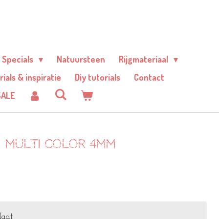
Specials
Natuursteen
Rijgmateriaal
rials & inspiratie
Diy tutorials
Contact
SALE
n multi color 4mm
aat