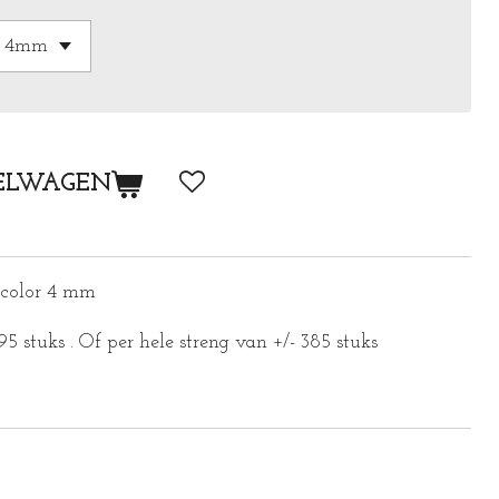
ELWAGEN
i color 4 mm
195 stuks . Of per hele streng van +/- 385 stuks