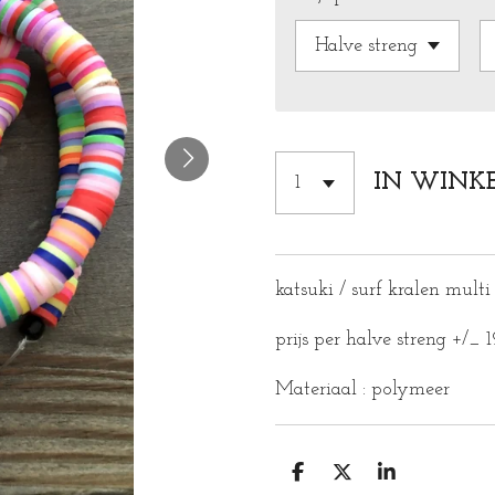
IN WINK
katsuki / surf kralen mult
prijs per halve streng +/_ 
Materiaal : polymeer
D
D
S