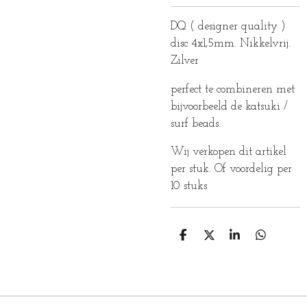
DQ ( designer quality )
disc 4x1,5mm. Nikkelvrij.
Zilver
perfect te combineren met
bijvoorbeeld de katsuki /
surf beads.
Wij verkopen dit artikel
per stuk. Of voordelig per
10 stuks
D
D
S
D
E
E
H
E
L
E
A
L
E
L
R
E
N
E
N