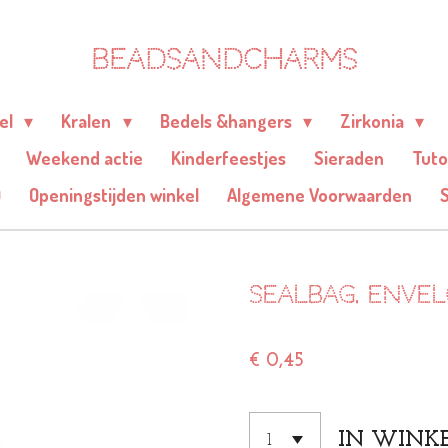
BEADSANDCHARMS
eel
Kralen
Bedels &hangers
Zirkonia
Weekend actie
Kinderfeestjes
Sieraden
Tuto
Q
Openingstijden winkel
Algemene Voorwaarden
Sealbag. Enve
€ 0,45
IN WINK