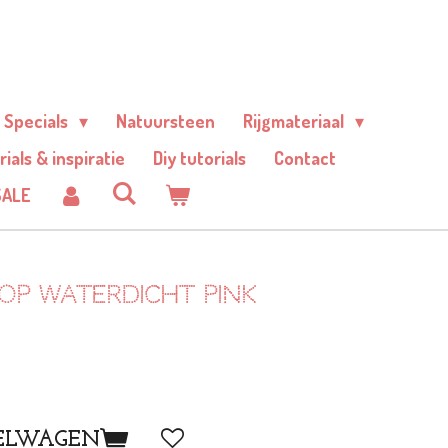
Specials
Natuursteen
Rijgmateriaal
rials & inspiratie
Diy tutorials
Contact
SALE
lop waterdicht pink
ELWAGEN