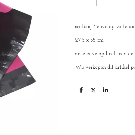
sealbag / envelop waterdi
27,5 x 35 cm
deze envelop heeft een ext
Wij verkopen dit artikel p
D
D
S
E
E
H
L
E
A
E
L
R
N
E