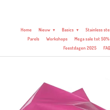
Ga
direct
naar
de
Home
Nieuw
Basics
Stainless st
hoofdinhoud
Parels
Workshops
Mega sale tot 50%
Feestdagen 2025
FA