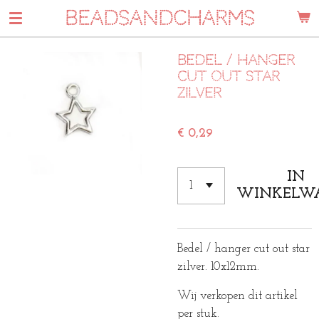
BEADSANDCHARMS
Ga
direct
naar
Bedel / hanger
de
cut out star
hoofdinhoud
zilver
€ 0,29
IN
WINKELW
Bedel / hanger cut out star
zilver. 10x12mm.
Wij verkopen dit artikel
per stuk.