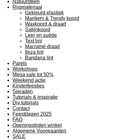
Natuursteen
Rijgmateriaal
Gekleurd elastiek
Maritiem & Trendy koord
Waxkoord & draad
Satijnkoord
Leer en suéde
Text lint
Macramé draad
Ibiza lint
Bandana lint
Parels
Workshops
Mega sale tot 50%
Weekend actie
Kinderfeestjes
Sieraden
Tutorials & inspiratie
Diy tutorials
Contact
Feestdagen 2025
FAQ
Openingstijden winkel
Algemene Voorwaarden
SALE