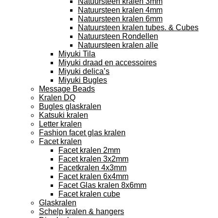
Natuursteen kralen 3mm
Natuursteen kralen 4mm
Natuursteen kralen 6mm
Natuursteen kralen tubes. & Cubes
Natuursteen Rondellen
Natuursteen kralen alle
Miyuki Tila
Miyuki draad en accessoires
Miyuki delica’s
Miyuki Bugles
Message Beads
Kralen DQ
Bugles glaskralen
Katsuki kralen
Letter kralen
Fashion facet glas kralen
Facet kralen
Facet kralen 2mm
Facet kralen 3x2mm
Facetkralen 4x3mm
Facet kralen 6x4mm
Facet Glas kralen 8x6mm
Facet kralen cube
Glaskralen
Schelp kralen & hangers