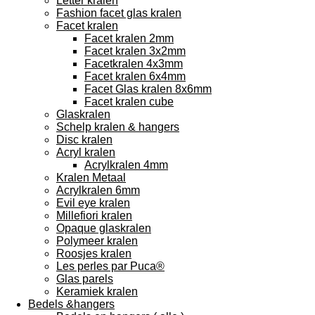
Letter kralen
Fashion facet glas kralen
Facet kralen
Facet kralen 2mm
Facet kralen 3x2mm
Facetkralen 4x3mm
Facet kralen 6x4mm
Facet Glas kralen 8x6mm
Facet kralen cube
Glaskralen
Schelp kralen & hangers
Disc kralen
Acryl kralen
Acrylkralen 4mm
Kralen Metaal
Acrylkralen 6mm
Evil eye kralen
Millefiori kralen
Opaque glaskralen
Polymeer kralen
Roosjes kralen
Les perles par Puca®
Glas parels
Keramiek kralen
Bedels &hangers