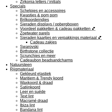
Zirkonia letters / initials
Specials
Schelpjes en accessoires
Kwastjes & pom pom
Brilkoordeindjes
Sieraden displays / opbergboxen
Voordeel pakketten & cadeau pakketten 💕
Zoetwater parels
Sieraden kaartjes en verpakkings materiaal 💕
Cadeau zakjes
Swarovski
Birthstone collectie
Scrunchies en meer
Cadeaubon beadsandcharms
Natuursteen
Rijgmateriaal
Gekleurd elastiek
Maritiem & Trendy koord
Waxkoord & draad
Satijnkoord
Leer en suéde
Text lint
Macramé draad
Ibiza lint
Bandana lint