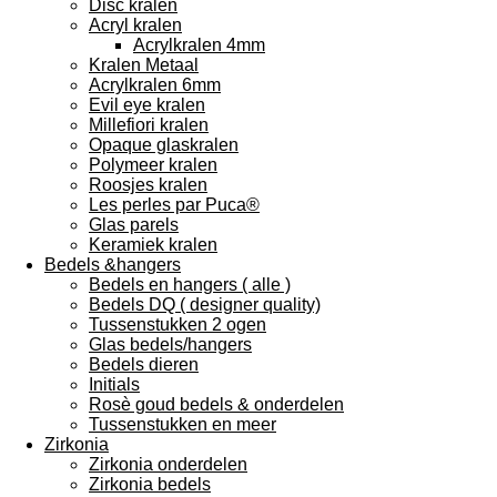
Disc kralen
Acryl kralen
Acrylkralen 4mm
Kralen Metaal
Acrylkralen 6mm
Evil eye kralen
Millefiori kralen
Opaque glaskralen
Polymeer kralen
Roosjes kralen
Les perles par Puca®
Glas parels
Keramiek kralen
Bedels &hangers
Bedels en hangers ( alle )
Bedels DQ ( designer quality)
Tussenstukken 2 ogen
Glas bedels/hangers
Bedels dieren
Initials
Rosè goud bedels & onderdelen
Tussenstukken en meer
Zirkonia
Zirkonia onderdelen
Zirkonia bedels