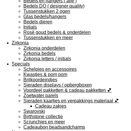
Bedels en hangers ( alle )
Bedels DQ ( designer quality)
Tussenstukken 2 ogen
Glas bedels/hangers
Bedels dieren
Initials
Rosè goud bedels & onderdelen
Tussenstukken en meer
Zirkonia
Zirkonia onderdelen
Zirkonia bedels
Zirkonia letters / initials
Specials
Schelpjes en accessoires
Kwastjes & pom pom
Brilkoordeindjes
Sieraden displays / opbergboxen
Voordeel pakketten & cadeau pakketten 💕
Zoetwater parels
Sieraden kaartjes en verpakkings materiaal 💕
Cadeau zakjes
Swarovski
Birthstone collectie
Scrunchies en meer
Cadeaubon beadsandcharms