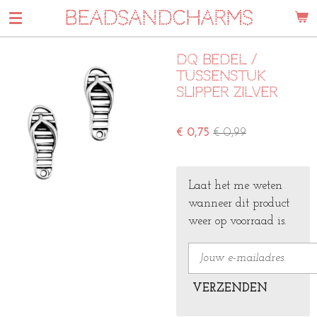
BEADSANDCHARMS
Ga
direct
naar
DQ bedel /
de
tussenstuk
hoofdinhoud
slipper zilver
€ 0,75
€ 0,99
Laat het me weten
wanneer dit product
weer op voorraad is.
VERZENDEN