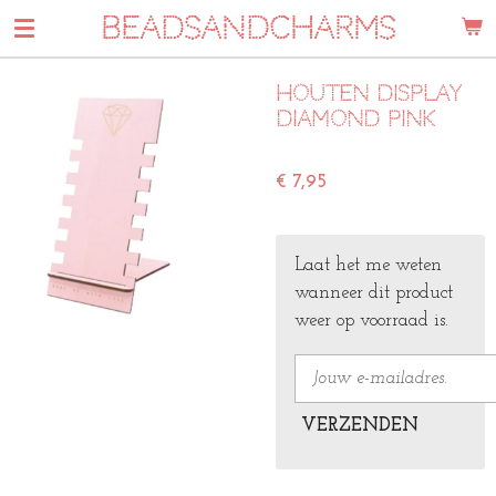
BEADSANDCHARMS
Ga
direct
naar
Houten display
de
diamond pink
hoofdinhoud
€ 7,95
Laat het me weten
wanneer dit product
weer op voorraad is.
VERZENDEN