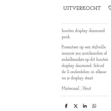
UITVERKOCHT
houten display diamond
pink.
Presenteer op een stijlvolle
manier jou armbanden of
enkelbandjes op dit houten
display daimond. Schuif
de 2 onderdelen in elkaar
en je display staat.
Materiaal : Hout
D
D
S
D