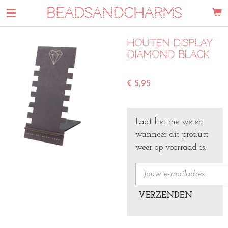
BEADSANDCHARMS
Ga
direct
naar
Houten display
de
diamond black
hoofdinhoud
€ 5,95
Laat het me weten
wanneer dit product
weer op voorraad is.
VERZENDEN