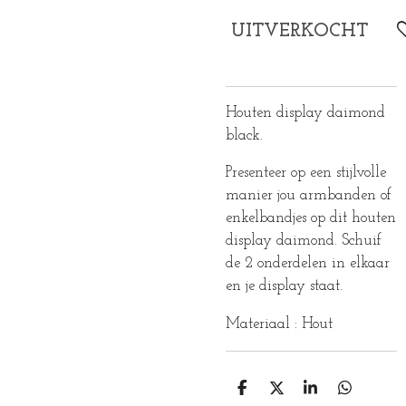
UITVERKOCHT
Houten display daimond
black.
Presenteer op een stijlvolle
manier jou armbanden of
enkelbandjes op dit houten
display daimond. Schuif
de 2 onderdelen in elkaar
en je display staat.
Materiaal : Hout
D
D
S
D