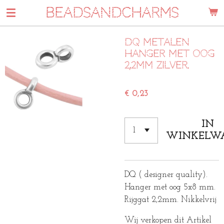
BEADSANDCHARMS
Ga
direct
naar
DQ metalen
de
hanger met oog
hoofdinhoud
2,2mm zilver.
€ 0,23
IN
WINKELW
DQ ( designer quality).
Hanger met oog 5x8 mm.
Rijggat 2,2mm. Nikkelvrij
Wij verkopen dit Artikel