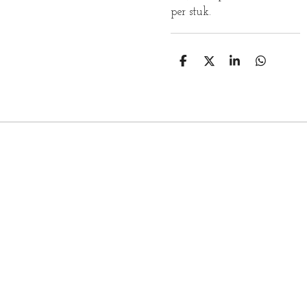
per stuk.
D
D
S
D
E
E
H
E
L
E
A
L
E
L
R
E
N
E
N