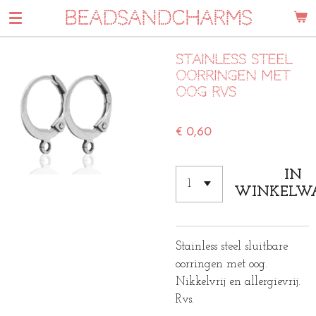
BEADSANDCHARMS
Ga
direct
naar
Stainless steel
de
oorringen met
hoofdinhoud
oog rvs
€ 0,60
IN
WINKELW
Stainless steel sluitbare
oorringen met oog.
Nikkelvrij en allergievrij.
Rvs.