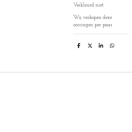
Verkleurd niet.
Wij verkopen deze
oorringen per paar.
D
D
S
D
E
E
H
E
L
E
A
L
E
L
R
E
N
E
N