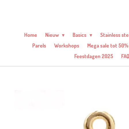
Ga
direct
naar
de
Home
Nieuw
Basics
Stainless st
hoofdinhoud
Parels
Workshops
Mega sale tot 50%
Feestdagen 2025
FA