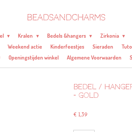
BEADSANDCHARMS
eel
Kralen
Bedels &hangers
Zirkonia
Weekend actie
Kinderfeestjes
Sieraden
Tuto
Q
Openingstijden winkel
Algemene Voorwaarden
Bedel / hanger
- gold
€ 1,39