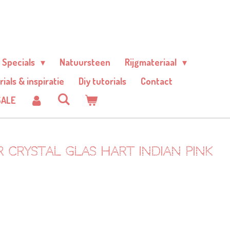
Specials
Natuursteen
Rijgmateriaal
rials & inspiratie
Diy tutorials
Contact
SALE
 Crystal glas hart indian pink