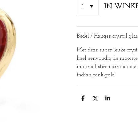
IN WINK
Bedel / Hanger crystal glas
Met deze super leuke cryst
heel eenvoudig de mooiste
minimalistisch armbandje o
indian pink-gold
D
D
S
E
E
H
L
E
A
E
L
R
N
E