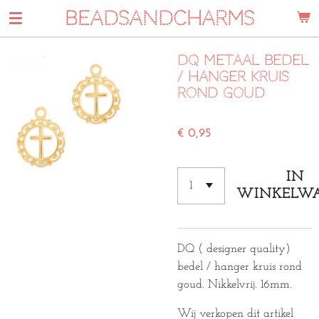
BEADSANDCHARMS
Ga
direct
naar
DQ metaal bedel
de
/ hanger kruis
hoofdinhoud
rond goud
€ 0,95
IN
WINKELW
DQ ( designer quality)
bedel / hanger kruis rond
goud. Nikkelvrij. 16mm.
Wij verkopen dit artikel