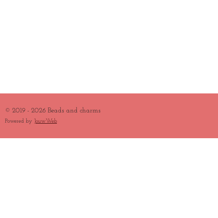
© 2019 - 2026 Beads and charms
Powered by
JouwWeb