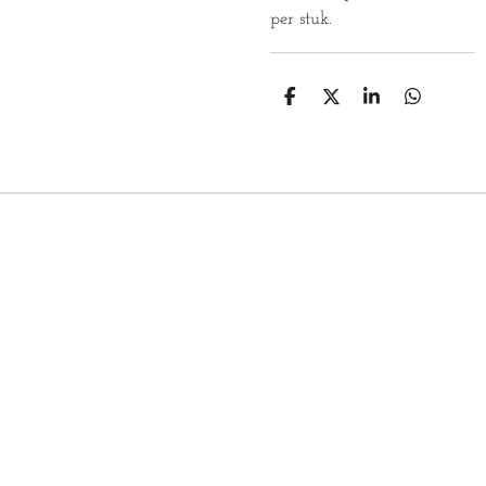
per stuk.
D
D
S
D
E
E
H
E
L
E
A
L
E
L
R
E
N
E
N