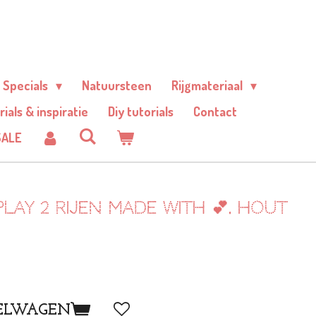
Specials
Natuursteen
Rijgmateriaal
rials & inspiratie
Diy tutorials
Contact
SALE
lay 2 rijen made with 💕. Hout
ELWAGEN