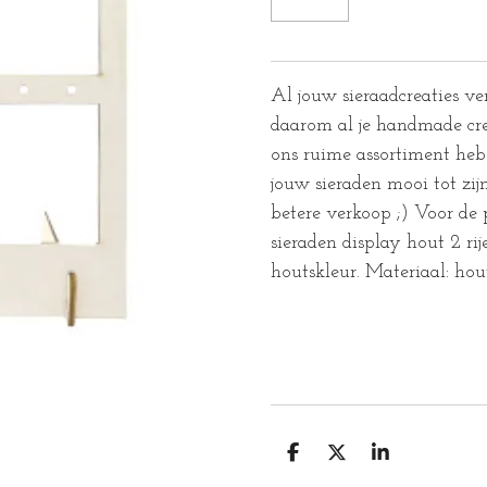
Al jouw sieraadcreaties ve
daarom al je handmade crea
ons ruime assortiment heb
jouw sieraden mooi tot zij
betere verkoop ;) Voor de 
sieraden display hout 2 ri
houtskleur. Materiaal: hou
D
D
S
E
E
H