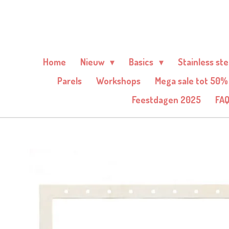
Ga
direct
naar
de
Home
Nieuw
Basics
Stainless st
hoofdinhoud
Parels
Workshops
Mega sale tot 50%
Feestdagen 2025
FA