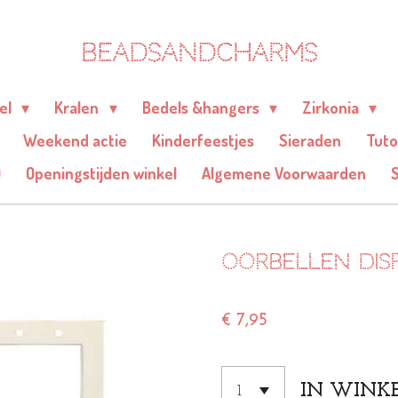
BEADSANDCHARMS
eel
Kralen
Bedels &hangers
Zirkonia
Weekend actie
Kinderfeestjes
Sieraden
Tuto
Q
Openingstijden winkel
Algemene Voorwaarden
Oorbellen disp
€ 7,95
IN WINK