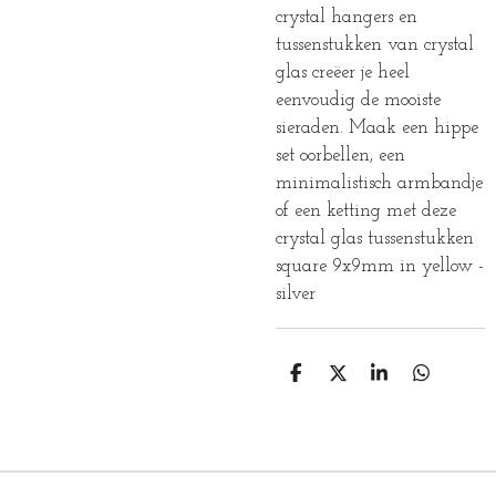
crystal hangers en
tussenstukken van crystal
glas creëer je heel
eenvoudig de mooiste
sieraden. Maak een hippe
set oorbellen, een
minimalistisch armbandje
of een ketting met deze
crystal glas tussenstukken
square 9x9mm in yellow -
silver
D
D
S
D
E
E
H
E
L
E
A
L
E
L
R
E
N
E
N