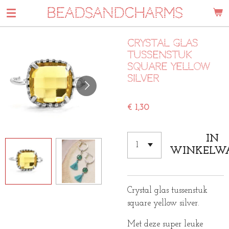
BEADSANDCHARMS
Ga
direct
naar
Crystal glas
de
tussenstuk
hoofdinhoud
square yellow
silver
€ 1,30
IN
WINKELW
Crystal glas tussenstuk
square yellow silver.
Met deze super leuke