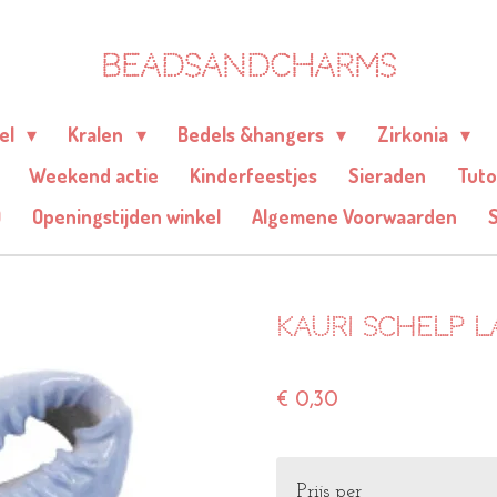
BEADSANDCHARMS
eel
Kralen
Bedels &hangers
Zirkonia
Weekend actie
Kinderfeestjes
Sieraden
Tuto
Q
Openingstijden winkel
Algemene Voorwaarden
Kauri schelp 
€ 0,30
Prijs per