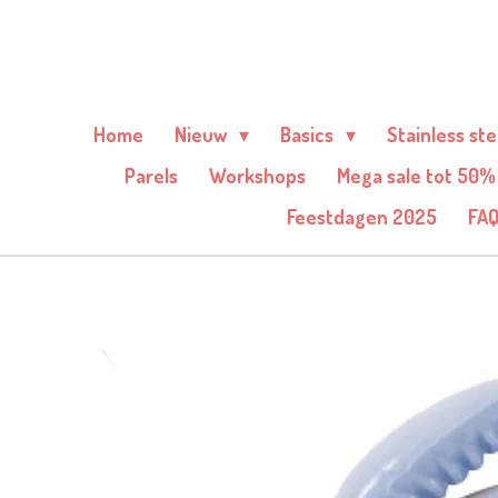
Ga
direct
naar
de
Home
Nieuw
Basics
Stainless st
hoofdinhoud
Parels
Workshops
Mega sale tot 50%
Feestdagen 2025
FA