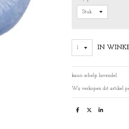
IN WINK
kauri schelp lavendel.
Wij verkopen dit artikel pe
D
D
S
E
E
H
L
E
A
E
L
R