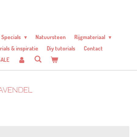
Specials
Natuursteen
Rijgmateriaal
rials & inspiratie
Diy tutorials
Contact
SALE
lavendel