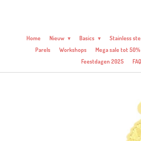
Ga
direct
naar
de
Home
Nieuw
Basics
Stainless st
hoofdinhoud
Parels
Workshops
Mega sale tot 50%
Feestdagen 2025
FA