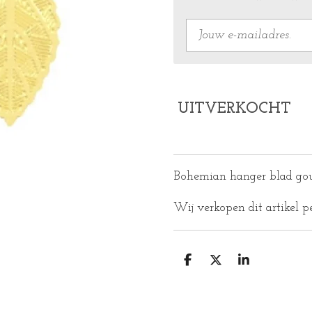
UITVERKOCHT
Bohemian hanger blad go
Wij verkopen dit artikel p
D
D
S
E
E
H
L
E
A
E
L
R