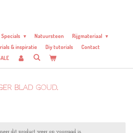
Specials
Natuursteen
Rijgmateriaal
rials & inspiratie
Diy tutorials
Contact
SALE
er blad goud.
er dit product weer op voorraad is.