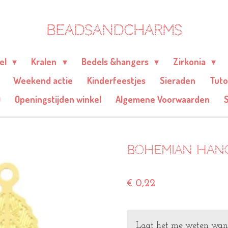
BEADSANDCHARMS
eel
Kralen
Bedels &hangers
Zirkonia
Weekend actie
Kinderfeestjes
Sieraden
Tuto
Q
Openingstijden winkel
Algemene Voorwaarden
Bohemian hang
€ 0,22
Laat het me weten wanne