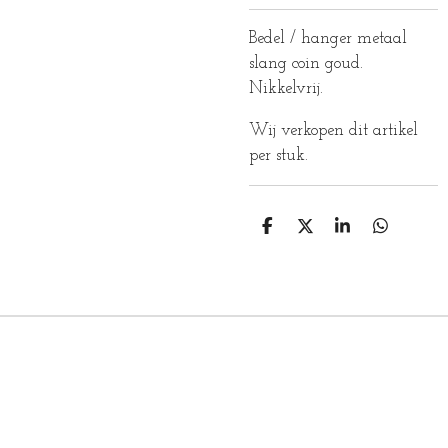
Bedel / hanger metaal
slang coin goud.
Nikkelvrij.
Wij verkopen dit artikel
per stuk.
D
D
S
D
E
E
H
E
L
E
A
L
E
L
R
E
N
E
N