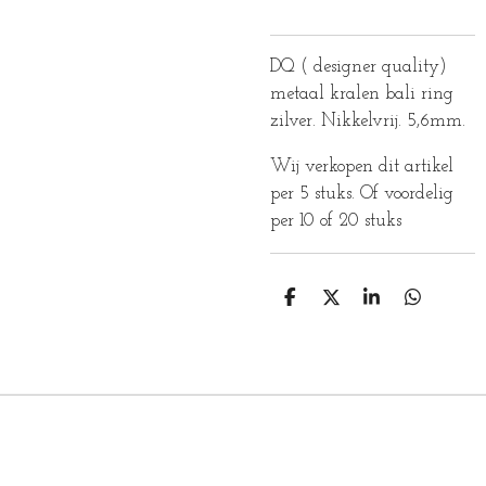
DQ ( designer quality)
metaal kralen bali ring
zilver. Nikkelvrij. 5,6mm.
Wij verkopen dit artikel
per 5 stuks. Of voordelig
per 10 of 20 stuks
D
D
S
D
E
E
H
E
L
E
A
L
E
L
R
E
N
E
N