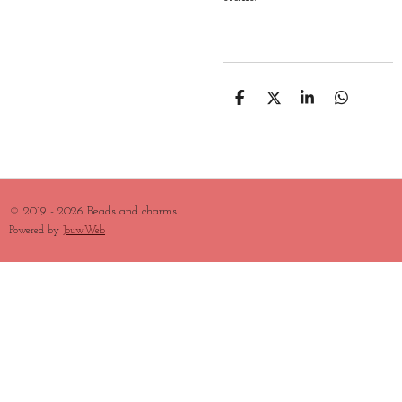
D
D
S
D
E
E
H
E
L
E
A
L
E
L
R
E
N
E
N
© 2019 - 2026 Beads and charms
Powered by
JouwWeb