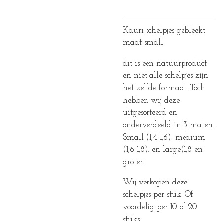
Kauri schelpjes gebleekt
maat small
dit is een natuurproduct
en niet alle schelpjes zijn
het zelfde formaat. Toch
hebben wij deze
uitgesorteerd en
onderverdeeld in 3 maten.
Small (1,4-1,6). medium
(1,6-1,8). en large(1,8 en
groter.
Wij verkopen deze
schelpjes per stuk. Of
voordelig per 10 of 20
stuks.