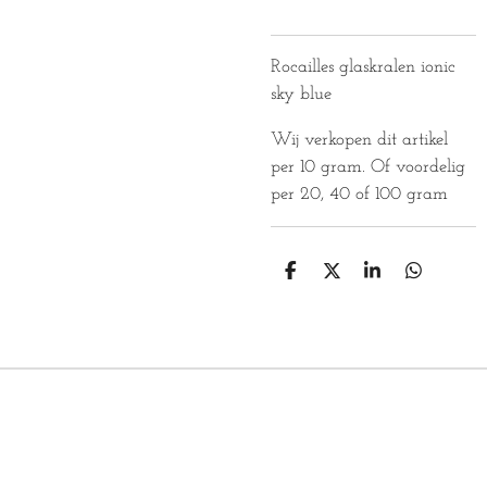
Rocailles glaskralen ionic
sky blue
Wij verkopen dit artikel
per 10 gram. Of voordelig
per 20, 40 of 100 gram
D
D
S
D
E
E
H
E
L
E
A
L
E
L
R
E
N
E
N