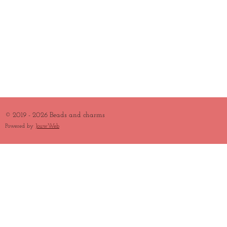
© 2019 - 2026 Beads and charms
Powered by
JouwWeb