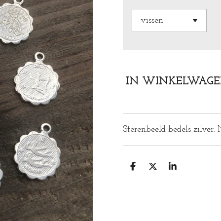
IN WINKELWAG
Sterenbeeld bedels zilver. 
D
D
S
E
E
H
L
E
A
E
L
R
N
E