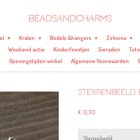
BEADSANDCHARMS
eel
Kralen
Bedels &hangers
Zirkonia
Weekend actie
Kinderfeestjes
Sieraden
Tuto
Q
Openingstijden winkel
Algemene Voorwaarden
Sterrenbeeld b
€ 0,30
Sterrenbeeld