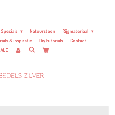
Specials
Natuursteen
Rijgmateriaal
rials & inspiratie
Diy tutorials
Contact
SALE
edels zilver