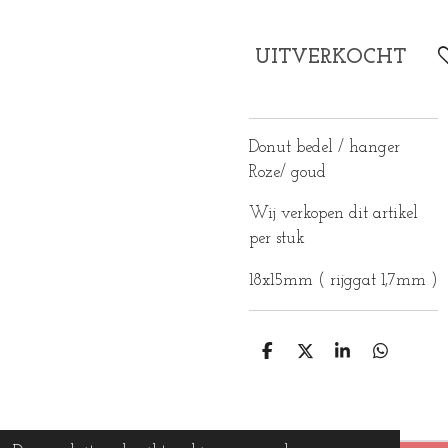
UITVERKOCHT
Donut bedel / hanger
Roze/ goud
Wij verkopen dit artikel
per stuk
18x15mm ( rijggat 1,7mm )
D
D
S
D
E
E
H
E
L
E
A
L
E
L
R
E
N
E
N