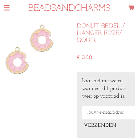
BEADSANDCHARMS
Ga
direct
naar
Donut bedel /
de
hanger roze/
hoofdinhoud
goud.
€ 0,50
Laat het me weten
wanneer dit product
weer op voorraad is.
VERZENDEN