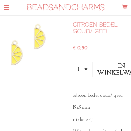
BEADSANDCHARMS
Ga
direct
naar
Citroen bedel
de
goud/ geel
hoofdinhoud
€ 0,50
IN
WINKELW
citeoen bedel goud/ geel.
19x9mm
nikkelvrij