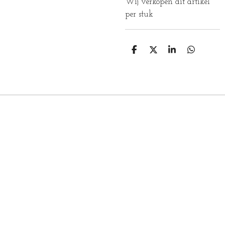
Wij verkopen dit artikel
per stuk
D
D
S
D
E
E
H
E
L
E
A
L
E
L
R
E
N
E
N