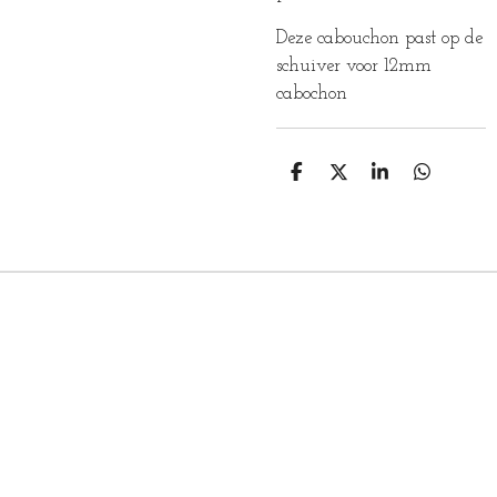
Deze cabouchon past op de
schuiver voor 12mm
cabochon
D
D
S
D
E
E
H
E
L
E
A
L
E
L
R
E
N
E
N