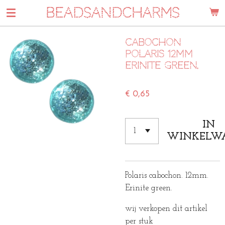
BEADSANDCHARMS
Ga
direct
naar
Cabochon
de
polaris 12mm
hoofdinhoud
Erinite green.
€ 0,65
IN
WINKELW
Polaris cabochon. 12mm.
Erinite green.
wij verkopen dit artikel
per stuk