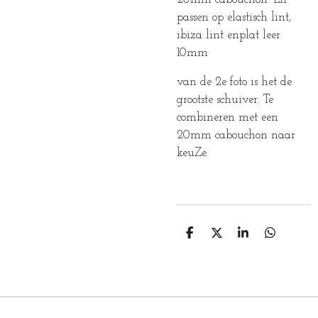
passen op elastisch lint,
ibiza lint enplat leer
10mm
van de 2e foto is het de
grootste schuiver. Te
combineren met een
20mm cabouchon naar
keuZe.
D
D
S
D
E
E
H
E
L
E
A
L
E
L
R
E
N
E
N