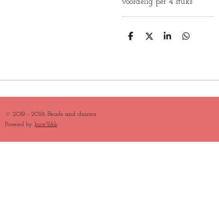
voordelig per 4 stuks
D
D
S
D
E
E
H
E
L
E
A
L
E
L
R
E
N
E
N
© 2019 - 2026 Beads and charms
Powered by
JouwWeb