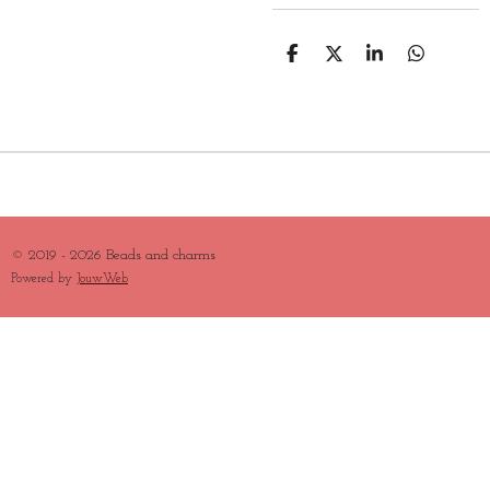
D
D
S
D
E
E
H
E
L
E
A
L
E
L
R
E
N
E
N
© 2019 - 2026 Beads and charms
Powered by
JouwWeb