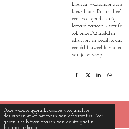
kleuren, waaronder deze
kleur black. Dit lint heeft
een mooi goudkleurig
leopard patroon. Gebruik
ook onze DQ metalen
schuivers en bedeltjes om
een écht juweel te maken
van je ontwerp
D
D
S
D
E
E
H
E
L
E
A
L
E
L
R
E
N
E
N
Deze website gebruikt cookies voor analyse-
© 2019 - 2026 Beads and charms
doeleinden en/of het tonen van advertenties. Door
Powered by
JouwWeb
gebruik te blijven maken van de site gaat u
hiermee akkoord.