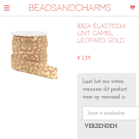
BEADSANDCHARMS
Ga
direct
naar
Ibiza elastisch
de
lint camel
hoofdinhoud
leopard gold
€ 1,55
Laat het me weten
wanneer dit product
weer op voorraad is.
VERZENDEN