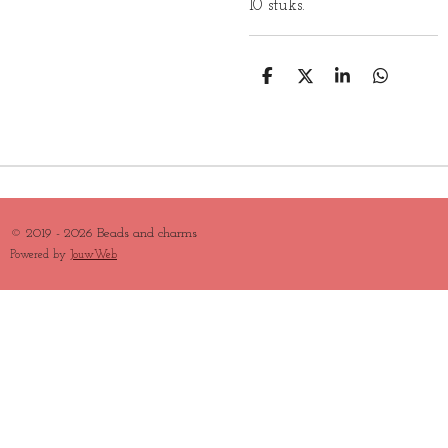
10 stuks.
D
D
S
D
E
E
H
E
L
E
A
L
E
L
R
E
N
E
N
© 2019 - 2026 Beads and charms
Powered by
JouwWeb