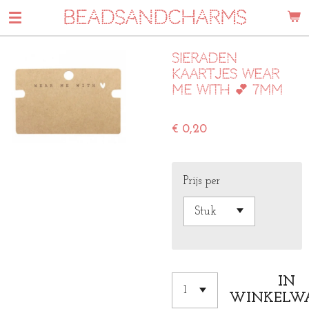
BEADSANDCHARMS
Ga
direct
naar
Sieraden
de
kaartjes wear
hoofdinhoud
me with 💕 7mm
€ 0,20
Prijs per
IN
WINKELW