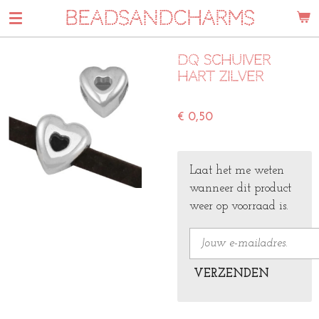
BEADSANDCHARMS
Ga
direct
naar
DQ schuiver
de
hart zilver
hoofdinhoud
€ 0,50
Laat het me weten
wanneer dit product
weer op voorraad is.
VERZENDEN