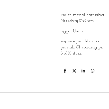
kralen metaal hart zilver.
Nikkelvrij 10x9mm.
rijggat 1,1mm
wij verkopen dit artikel
per stuk. Of voordelig per
5 of 10 stuks.
D
D
S
D
E
E
H
E
L
E
A
L
E
L
R
E
N
E
N