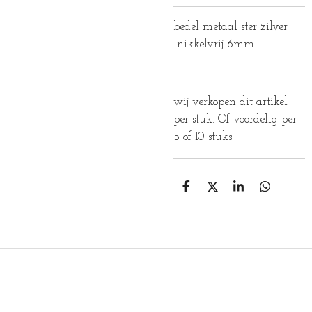
bedel metaal ster zilver
nikkelvrij 6mm
wij verkopen dit artikel
per stuk. Of voordelig per
5 of 10 stuks
D
D
S
D
E
E
H
E
L
E
A
L
E
L
R
E
N
E
N