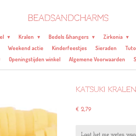
BEADSANDCHARMS
eel
Kralen
Bedels &hangers
Zirkonia
Weekend actie
Kinderfeestjes
Sieraden
Tuto
Q
Openingstijden winkel
Algemene Voorwaarden
Katsuki krale
€ 2,79
Laat het me weten wanne