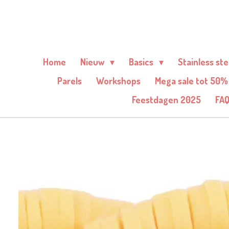
Ga
direct
naar
de
Home
Nieuw
Basics
Stainless st
hoofdinhoud
Parels
Workshops
Mega sale tot 50%
Feestdagen 2025
FA