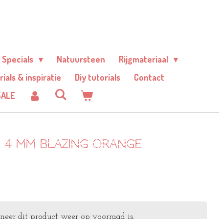
Specials
Natuursteen
Rijgmateriaal
rials & inspiratie
Diy tutorials
Contact
SALE
n 4 mm blazing orange
er dit product weer op voorraad is.