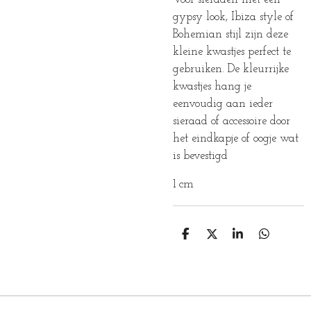
gypsy look, Ibiza style of
Bohemian stijl zijn deze
kleine kwastjes perfect te
gebruiken. De kleurrijke
kwastjes hang je
eenvoudig aan ieder
sieraad of accessoire door
het eindkapje of oogje wat
is bevestigd
1 cm
D
D
S
D
E
E
H
E
L
E
A
L
E
L
R
E
N
E
N