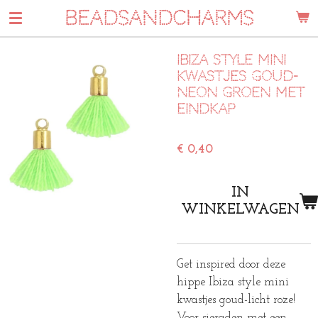
BEADSANDCHARMS
Ga
direct
naar
Ibiza style mini
de
kwastjes goud-
hoofdinhoud
neon groen met
eindkap
€ 0,40
IN
WINKELWAGEN
Get inspired door deze
hippe Ibiza style mini
kwastjes goud-licht roze!
Voor sieraden met een