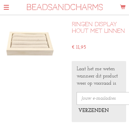
BEADSANDCHARMS
Ga
direct
naar
Ringen display
de
hout met linnen
hoofdinhoud
€ 11,95
Laat het me weten
wanneer dit product
weer op voorraad is.
VERZENDEN