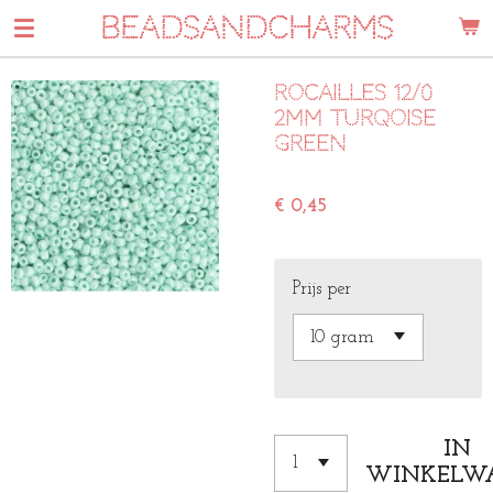
BEADSANDCHARMS
Ga
direct
naar
Rocailles 12/0
de
2mm Turqoise
hoofdinhoud
green
€ 0,45
Prijs per
IN
WINKELW