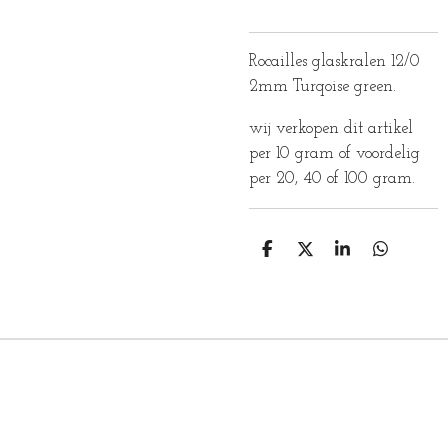
Rocailles glaskralen 12/0
2mm Turqoise green.
wij verkopen dit artikel
per 10 gram of voordelig
per 20, 40 of 100 gram.
D
D
S
D
E
E
H
E
L
E
A
L
E
L
R
E
N
E
N