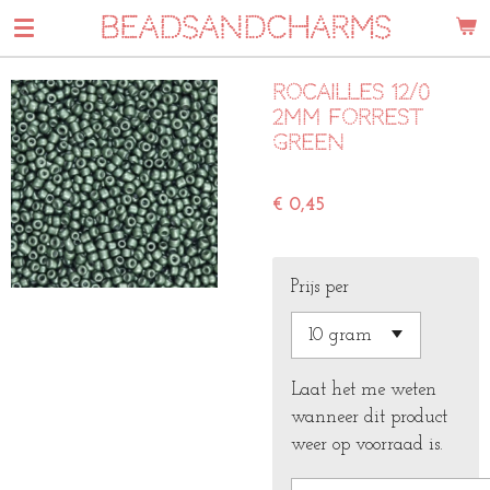
BEADSANDCHARMS
Ga
direct
naar
Rocailles 12/0
de
2mm forrest
hoofdinhoud
green
€ 0,45
Prijs per
Laat het me weten
wanneer dit product
weer op voorraad is.