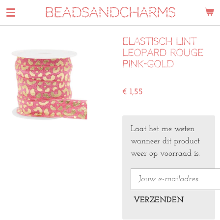
BEADSANDCHARMS
Ga
direct
naar
Elastisch lint
de
leopard rouge
hoofdinhoud
pink-gold
€ 1,55
Laat het me weten
wanneer dit product
weer op voorraad is.
VERZENDEN