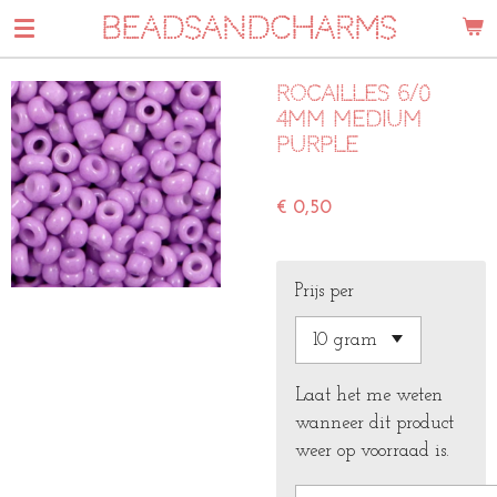
BEADSANDCHARMS
Ga
direct
naar
Rocailles 6/0
de
4mm Medium
hoofdinhoud
Purple
€ 0,50
Prijs per
Laat het me weten
wanneer dit product
weer op voorraad is.