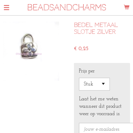
BEADSANDCHARMS
Ga
direct
naar
Bedel metaal
de
slotje zilver
hoofdinhoud
€ 0,25
Prijs per
Laat het me weten
wanneer dit product
weer op voorraad is.