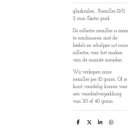
glaskralen. Rocailles 12/0
2 mm Exotic pink
De collectie rocailles is mooi
te combineren met de
bedels en schelpjes uit onze
collectie, voor het maken
van de mooiste sieraden.
Wij verkopen onze
rocailles per 10 gram. Of je
kunt voordelig kiezen voor
een voordeelverpakking
van 20 of 40 gram.
D
D
S
D
E
E
H
E