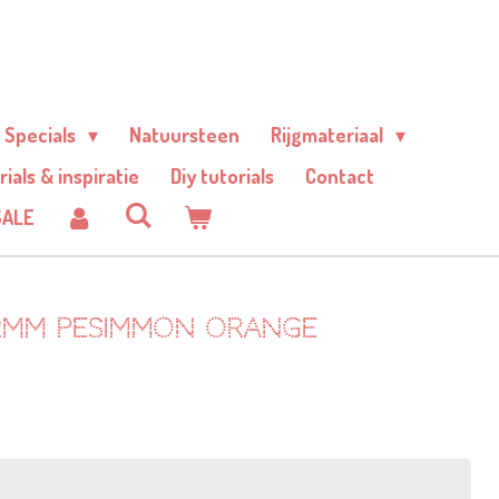
Specials
Natuursteen
Rijgmateriaal
rials & inspiratie
Diy tutorials
Contact
SALE
0 2mm pesimmon orange