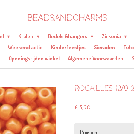
BEADSANDCHARMS
eel
Kralen
Bedels &hangers
Zirkonia
Weekend actie
Kinderfeestjes
Sieraden
Tuto
Q
Openingstijden winkel
Algemene Voorwaarden
Rocailles 12/
€ 3,20
Prijs per