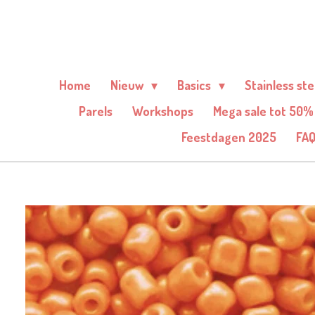
Ga
direct
naar
de
Home
Nieuw
Basics
Stainless st
hoofdinhoud
Parels
Workshops
Mega sale tot 50%
Feestdagen 2025
FA