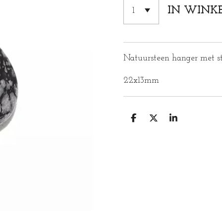
IN WINK
Natuursteen hanger met sta
22x13mm
D
D
S
E
E
H
L
E
A
E
L
R
N
E