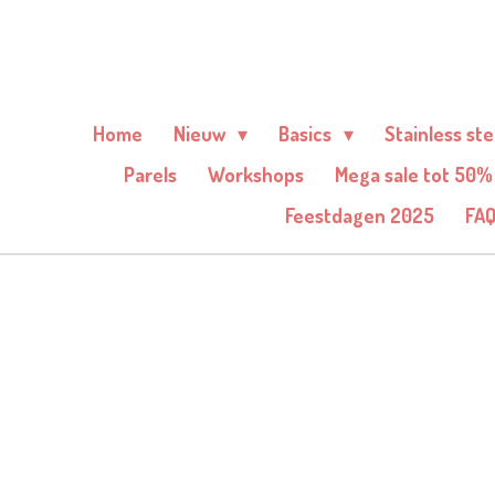
Ga
direct
naar
de
Home
Nieuw
Basics
Stainless st
hoofdinhoud
Parels
Workshops
Mega sale tot 50%
Feestdagen 2025
FA