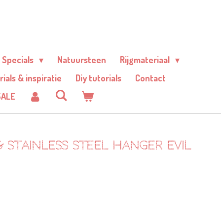
Specials
Natuursteen
Rijgmateriaal
rials & inspiratie
Diy tutorials
Contact
SALE
 stainless steel hanger evil