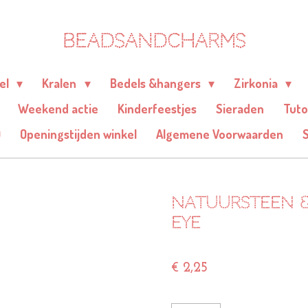
BEADSANDCHARMS
eel
Kralen
Bedels &hangers
Zirkonia
Weekend actie
Kinderfeestjes
Sieraden
Tuto
Q
Openingstijden winkel
Algemene Voorwaarden
Natuursteen &
eye
€ 2,25