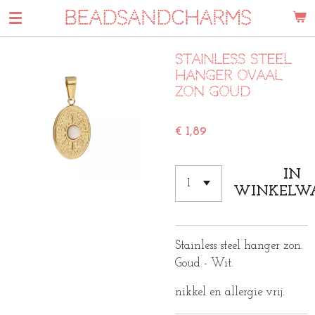
BEADSANDCHARMS
Ga
direct
naar
Stainless steel
de
hanger ovaal
hoofdinhoud
Zon Goud
€ 1,89
IN
WINKELW
Stainless steel hanger zon.
Goud - Wit.
nikkel en allergie vrij.