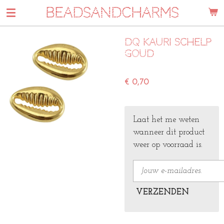
BEADSANDCHARMS
Ga
direct
naar
DQ kauri schelp
de
goud
hoofdinhoud
€ 0,70
Laat het me weten
wanneer dit product
weer op voorraad is.
VERZENDEN