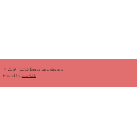
© 2019 - 2026 Beads and charms
Powered by
JouwWeb