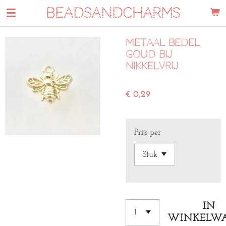
BEADSANDCHARMS
Ga
direct
naar
Metaal bedel
de
goud bij
hoofdinhoud
Nikkelvrij
€ 0,29
Prijs per
IN
WINKELW