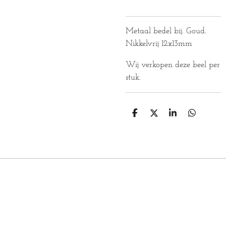
Metaal bedel bij. Goud.
Nikkelvrij 12x13mm
Wij verkopen deze beel per
stuk.
D
D
S
D
E
E
H
E
L
E
A
L
E
L
R
E
N
E
N