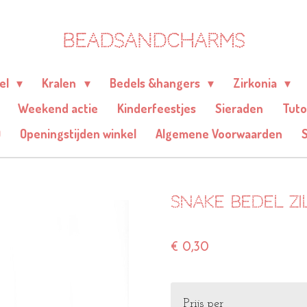
BEADSANDCHARMS
eel
Kralen
Bedels &hangers
Zirkonia
Weekend actie
Kinderfeestjes
Sieraden
Tuto
Q
Openingstijden winkel
Algemene Voorwaarden
Snake bedel zil
€ 0,30
Prijs per