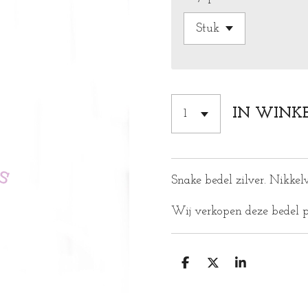
IN WINK
Snake bedel zilver. Nikkelv
Wij verkopen deze bedel p
D
D
S
E
E
H
L
E
A
E
L
R