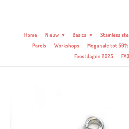
Ga
direct
naar
de
Home
Nieuw
Basics
Stainless st
hoofdinhoud
Parels
Workshops
Mega sale tot 50%
Feestdagen 2025
FA