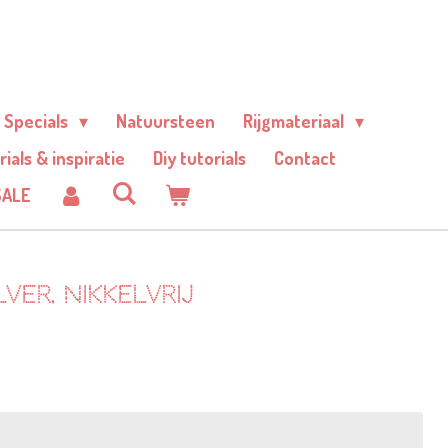
Specials
Natuursteen
Rijgmateriaal
rials & inspiratie
Diy tutorials
Contact
SALE
ver. Nikkelvrij